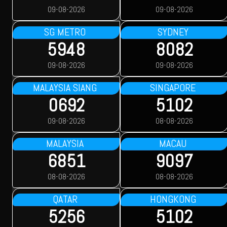
09-08-2026
09-08-2026
SG METRO
SYDNEY
5948
8082
09-08-2026
09-08-2026
MALAYSIA SIANG
SINGAPORE
0692
5102
09-08-2026
08-08-2026
MALAYSIA
MACAU
6851
9097
08-08-2026
08-08-2026
QATAR
HONGKONG
5256
5102