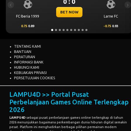
0 : 0
Previous
Ne
BET NOW
Larne FC
Sevilla
-0.75
0.93
0.25
0.95
TENTANG KAMI
BANTUAN
PERATURAN
INFORMASI BANK
HUBUNGI KAMI
KEBIJAKAN PRIVASI
PERSETUJUAN COOKIES
LAMPU4D >> Portal Pusat
Perbelanjaan Games Online Terlengkap
2026
LAMPU4D
sebagai pusat perbelanjaan games online terlengkap di tahun
2026 menunjukkan bagaimana perkembangan dunia hiburan digital semakin
pesat. Platform ini menghadirkan berbagai pilihan permainan modern