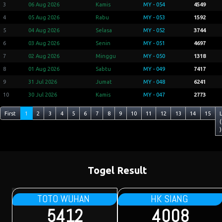
3
06 Aug 2026
Kamis
MY - 054
4549
4
05 Aug 2026
Rabu
MY - 053
1592
5
04 Aug 2026
Selasa
MY - 052
3744
6
03 Aug 2026
Senin
MY - 051
4697
7
02 Aug 2026
Minggu
MY - 050
1318
8
01 Aug 2026
Sabtu
MY - 049
7417
9
31 Jul 2026
Jumat
MY - 048
6241
10
30 Jul 2026
Kamis
MY - 047
2773
First
1
2
3
4
5
6
7
8
9
10
11
12
13
14
15
(
)
Togel Result
TOTO WUHAN
HK SIANG
5412
4008