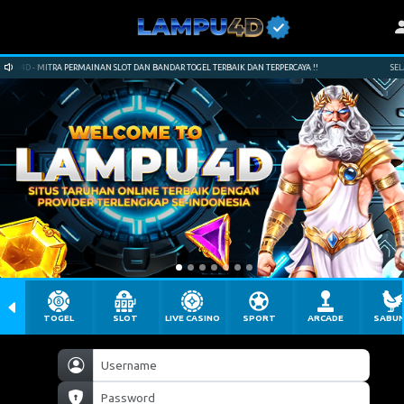
4D - MITRA PERMAINAN SLOT DAN BANDAR TOGEL TERBAIK DAN TERPERCAYA !!
SELAMAT
TOGEL
SLOT
LIVE CASINO
SPORT
ARCADE
SABU