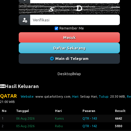
Remember Me
Masuk
Daftar Sekarang
Main di Telegram
Desktop
Wap
Hasil Keluaran
QATAR
Website:
www.qatarlottery.com
, Hari:
Setiap Hari
, Tutup:
20:30 WIB
, Re
21:00 WIB
No
Tanggal
Hari
Pasaran
Result
1
06 Aug 2026
Kamis
QTR - 143
6642
2
05 Aug 2026
Rabu
QTR - 142
5930