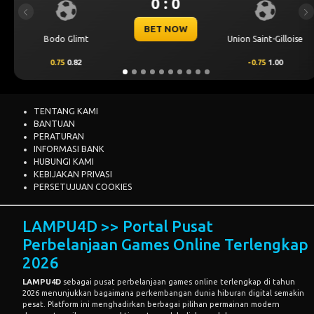
0 : 0
0
Previous
Ne
ET NOW
BE
Union Saint-Gilloise
Lyon
-0.75
1.00
1
0.86
TENTANG KAMI
BANTUAN
PERATURAN
INFORMASI BANK
HUBUNGI KAMI
KEBIJAKAN PRIVASI
PERSETUJUAN COOKIES
LAMPU4D >> Portal Pusat
Perbelanjaan Games Online Terlengkap
2026
LAMPU4D
sebagai pusat perbelanjaan games online terlengkap di tahun
2026 menunjukkan bagaimana perkembangan dunia hiburan digital semakin
pesat. Platform ini menghadirkan berbagai pilihan permainan modern