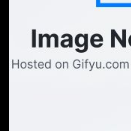
BONUS REFFERAL TERBESAR
* Bonus Referral Berlaku Untuk Seluruh Pasaran Togel.
* Bonus Langsung Di Berikan Ketika Downline Anda Memasang Taruhan Togel
* Contoh Perhitungan : Downline Anda Memasang Taruhan 4D Sebesar 20.000 - 
* Tidak Ada Batas Maximum Bonus Yang DiBerikan.