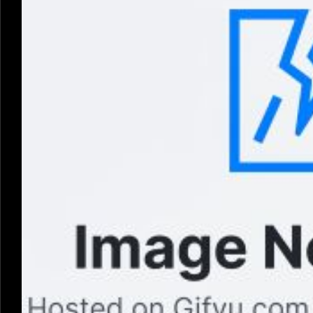
* Bonus Turn Over Berlaku Hanya Untuk Permainan (SLOT).
* Tidak Ada Batas Maximal Bonus Turn Over Yang Di Berikan
* Bonus Di Bagikan Setiap 4 Hari Sekali.
* Keputusan Dari Pihak LAMPU4D Bersifat Mutlak Dan Tidak Bisa Di Ganggu Gu