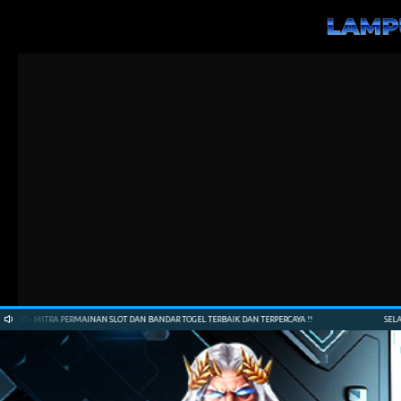
AINAN SLOT DAN BANDAR TOGEL TERBAIK DAN TERPERCAYA !!
SELAMAT DATANG DI LAMP