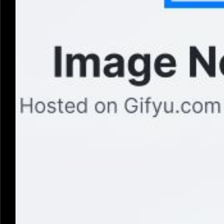
BONUS NEW MEMBER 10% ALL GAME (KECUA
* Minimal deposit Rp. 50.000 (TO 2x),-
* Maximal bonus diberikan Rp. 20.000,-
* Tidak menerima invest atau permainan togel dalam bonus berikut.
* Kami tidak menerima Pengiriman dari LINK / EDC / JASA TRANSFER Bank ya bos