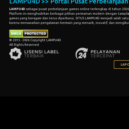
LAMPU4D >> Portal Pusat Perbelanjaan
LAMPU4D
sebagai pusat perbelanjaan games online terlengkap di tahun 202
Platform ini menghadirkan berbagai pilihan permainan modern dengan tampila
games yang beragam dan terus diperbarui, SITUS LAMPU4D menjadi salah satu 
karena menawarkan pengalaman bermain yang menarik, inovatif, dan mengikuti
© 2015 - 2026 Copyright LAMPU4D.
All Rights Reserved.
LAPO